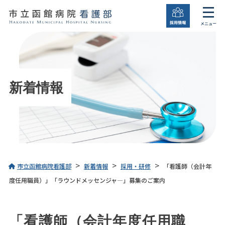
メニュー
新着情報
>
>
>
市立函館病院看護部
新着情報
採用・研修
「看護師（会計年
度任用職員）」「ラウンドメッセンジャ―」募集のご案内
「看護師（会計年度任用職