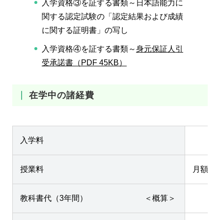
入学資格③を証する書類～日本語能力に
関する認定試験の「認定結果および成績
に関する証明書」の写し
入学資格④を証する書類～
身元保証人引
受承諾書（PDF 45KB）
在学中の諸経費
入学料
授業料
月額 3
教科書代（3年間） ＜概算＞
1