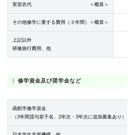
実習衣代 ＜概算＞
その他修学に要する費用（３年間）＜概算＞
2
上記以外
研修旅行費用、他
修学資金及び奨学金など
函館市修学資金
（3年間貸与若干名、2年次・3年次に追加募集あり）
日本学生支援機構、他