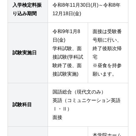
入学検定料振
令和8年11月30日(月)～令和8年
り込み期間
12月18日(金)
令和9年1月8
面接は受験番
日(金)
号順に行い、
学科試験、面
終了後順次帰
試験実施日
接試験(学科試
宅
験終了後、面
※昼食を持参
接試験実施)
願います。
国語総合（現代文のみ）
英語（コミュニケーション英語
試験科目
Ⅰ・Ⅱ）
面接
本学院ホーム