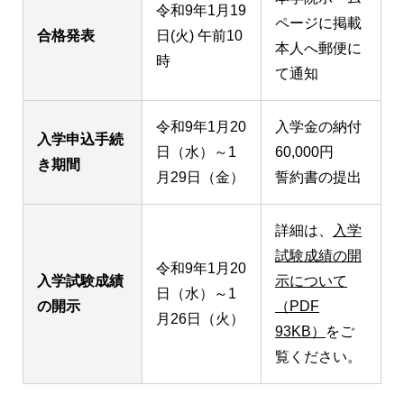
令和9年1月19
ページに掲載
合格発表
日(火) 午前10
本人へ郵便に
時
て通知
令和9年1月20
入学金の納付
入学申込手続
日（水）～1
60,000円
き期間
月29日（金）
誓約書の提出
詳細は、
入学
試験成績の開
令和9年1月20
入学試験成績
示について
日（水）～1
の開示
（PDF
月26日（火）
93KB）
をご
覧ください。