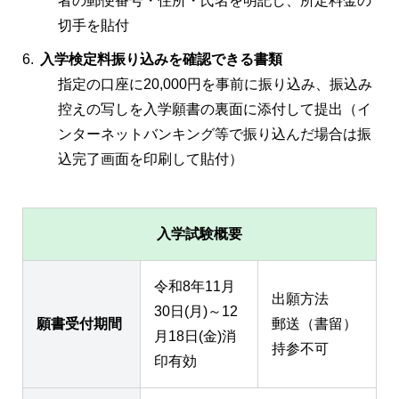
者の郵便番号・住所・氏名を明記し、所定料金の
切手を貼付
入学検定料振り込みを確認できる書類
指定の口座に20,000円を事前に振り込み、振込み
控えの写しを入学願書の裏面に添付して提出（イ
ンターネットバンキング等で振り込んだ場合は振
込完了画面を印刷して貼付）
入学試験概要
令和8年11月
出願方法
30日(月)～12
願書受付期間
郵送（書留）
月18日(金)消
持参不可
印有効