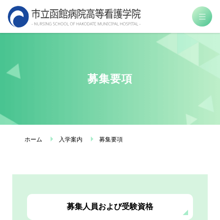
市
立
函
館
病
募集要項
院
高
等
看
護
ホーム
入学案内
募集要項
学
院
募集人員および受験資格