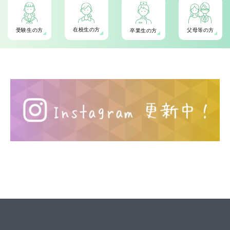
ク
在校生の方
受験生の方
父母等の方
卒業生の方
シ
ョ
ン