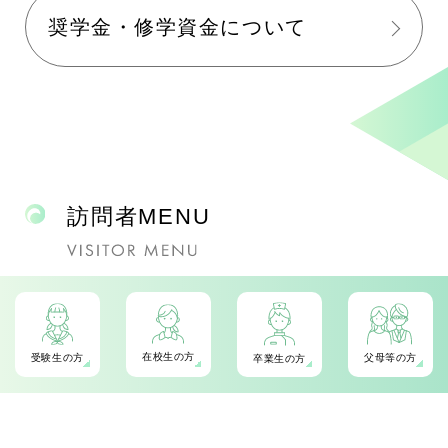
奨学金・修学資金について
ガ
イ
訪問者MENU
ド
セ
ク
在校生の方
受験生の方
父母等の方
卒業生の方
シ
ョ