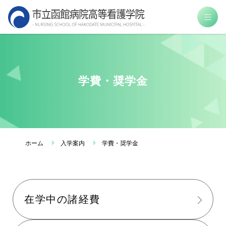
市
立
函
館
病
学費・奨学金
院
高
等
看
護
ホーム
入学案内
学費・奨学金
学
院
在学中の諸経費