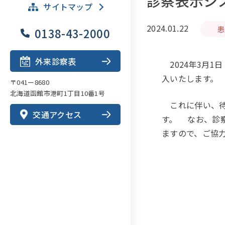
診察表示シ
サイトマップ
2024.01.22
患
0138-43-2000
外来診察表
2024年3月
入いたします。
〒041ー8680
北海道函館市港町1丁目10番1号
これに伴い、待
交通アクセス
す。 なお、診
ますので、ご協