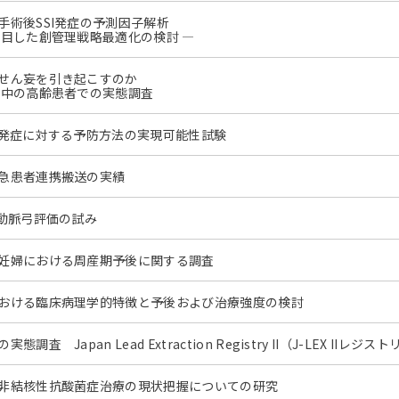
手術後SSI発症の予測因子解析
着目した創管理戦略最適化の検討 ―
せん妄を引き起こすのか
療中の高齢患者での実態調査
偶発症に対する予防方法の実現可能性試験
急患者連携搬送の実績
大動脈弓評価の試み
妊婦における周産期予後に関する調査
おける臨床病理学的特徴と予後および治療強度の検討
査 Japan Lead Extraction Registry II（J-LEX IIレジスト
非結核性抗酸菌症治療の現状把握についての研究