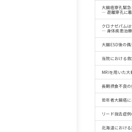
大腸癌穿孔緊急
― 遊離穿孔に
クロナゼパムは
― 身体疾患治
大腸ESD後の
当院における救
MRIを用いた
長期摂食不良の
若年者大腸癌に
リード抜去症例の実態調
北海道における