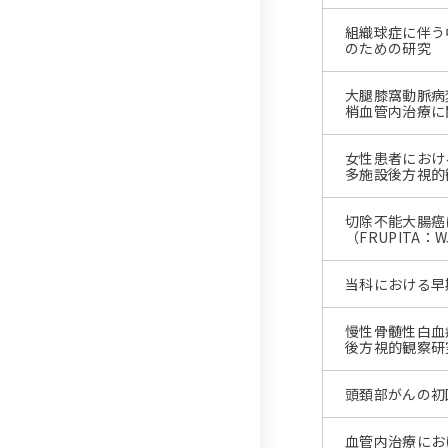
組織球症に伴う中
のための研究
大腿膝窩動脈病
梢血管内治療に関す
女性患者におけ
多施設後方視的
切除不能大腸癌
（FRUPITA：W
当科における早
慢性骨髄性白血
後方視的観察研
頭頚部がんの初
血管内治療におけ