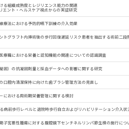
ける組織成熟度とレジリエンス能力の関連
I／レジリエント・ヘルスケア視点からの実証研究
線療法における予防的嚥下訓練の介入効果
ントグラフト内挿術後の歩行回復遅延リスク患者を抽出する術前二段
医療職における栄養と認知機能の関連についての認識調査
凝固）の抗凝固剤量と採血データへの影響に関する研究
の口腔内清潔保持に向けた歯ブラシ管理方法の見直し
ーにおける周術期栄養管理に関する検討
おける病前歩行レベルと退院時歩行自立およびリハビリテーション介入状
期子宮悪性腫瘍に対する腹腔鏡下センチネルリンパ節生検の施行につ