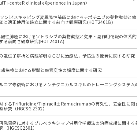
lTi-centeR clInical eXperience in Japan）
クソン14スキッピング変異陽性肺癌におけるテポチニブの薬物動態と
と適正使用法確立に関する前向き観察研究(HOT2401B)
2C変異陽性肺癌におけるソトラシブの薬物動態と効果・副作用情報の体系
る前向き観察研究(HOT2401A)
の遺伝子解析と病態解明ならびに治療法，予防法の開発に関する研究
皮膚生検における脱髄と軸索変性の頻度に関する研究
ルニア修復術におけるノンテクニカルスキルのトレーニングシステム
るTrifluridine/Tipiracil±Ramucirumabの有効性、安全性
研究（HGCSG 2302）
再発胃癌に対するゾルベツキシマブ併用化学療法の治療成績に関する
（HGCSG2501）