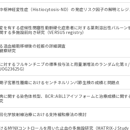
枢神経変性症（Histiocytosis-ND）の発症リスク因子の解明とレ
変を有する症候性閉塞性動脈硬化症患者に対する薬剤溶出性バルーン
る多施設前向き研究（VERSUS registry）
る造血細胞移植後の妊娠の詳細調査
観察研究
に対するフルキンチニブの標準投与法と用量漸増法のランダム化第Ⅱ/
JOG23625G）
期子宮悪性腫瘍におけるセンチネルリンパ節生検の成績と問題点
病に関する染色体核型、BCR::ABL1アイソフォームと治療成績に関す
究
回化学放射線治療における支持緩和療法の検討
るMYNXコントロールを用いた止血の多施設研究（MATRIX-J Study