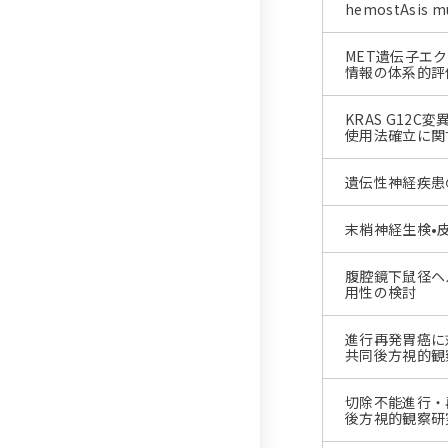
hemostAsis mu
MET遺伝子エ
情報の体系的評価
KRAS G1
使用法確立に関す
遺伝性神経疾患
末梢神経生検•
腹腔鏡下鼠径ヘ
用性の検討
進行再発胃癌に対す
共同後方視的観察
切除不能進行・
後方視的観察研究