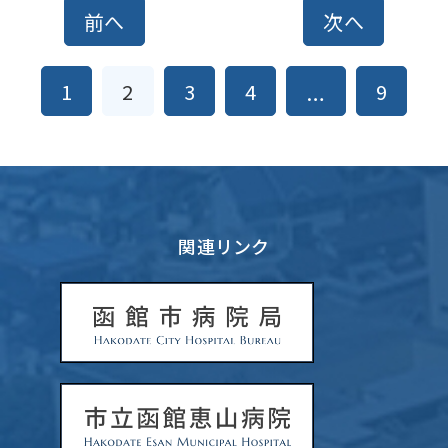
前へ
次へ
投
1
2
3
4
9
…
稿
ナ
ビ
ゲ
ー
シ
ョ
関連リンク
ン