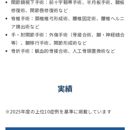
関節鏡視下手術：前十字靱帯手術、半月板手術、腱板
修復術、関節唇修復術など
脊椎手術：頚椎椎弓形成術、腰椎固定術、腰椎ヘルニ
ア摘出術など
手・肘関節手術：外傷手術（骨接合術、腱・神経縫合
等）、腱移行手術、関節形成術など
骨折手術：観血的骨接合術、人工骨頭置換術など
実績
※2025年度の上位10症例を基準に掲載しています