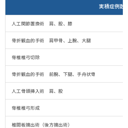
実積症例数
人工関節置換術 肩、股、膝
骨折観血的手術 肩甲骨、上腕、大腿
脊椎椎弓切除
骨折観血的手術 前腕、下腿、手舟状骨
人工骨頭挿入術 肩、股
脊椎椎弓形成
椎間板摘出術（後方摘出術）