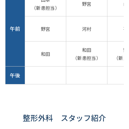
野宮
山
（新患担当）
午前
野宮
河村
平
和田
野
和田
（新患担当）
（新患
午後
整形外科 スタッフ紹介