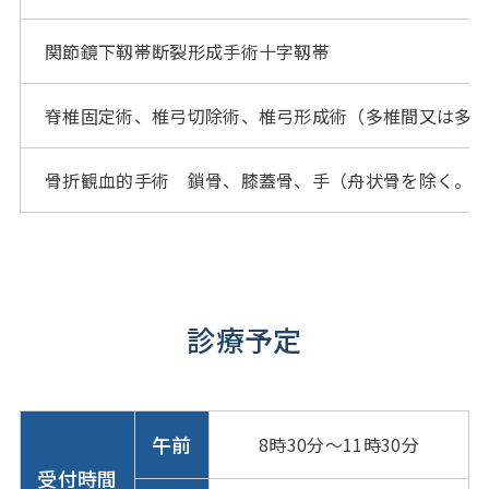
関節鏡下靱帯断裂形成手術十字靱帯
脊椎固定術、椎弓切除術、椎弓形成術（多椎間又は多
骨折観血的手術 鎖骨、膝蓋骨、手（舟状骨を除く。
診療予定
午前
8時30分～11時30分
受付時間