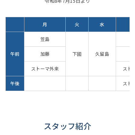
令和8年7月15日より
月
火
水
笠島
午前
加藤
下國
久留島
ストーマ外来
スト
午後
スト
スタッフ紹介