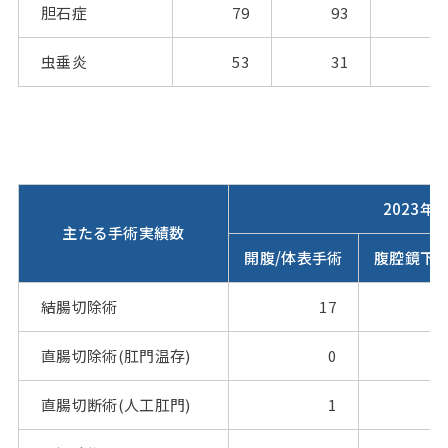
胆石症
79
93
85
虫垂炎
53
31
66
2023年
主たる手術実績数
開腹/体表手術
腹腔鏡下
結腸切除術
17
直腸切除術(肛門温存)
0
直腸切断術(人工肛門)
1