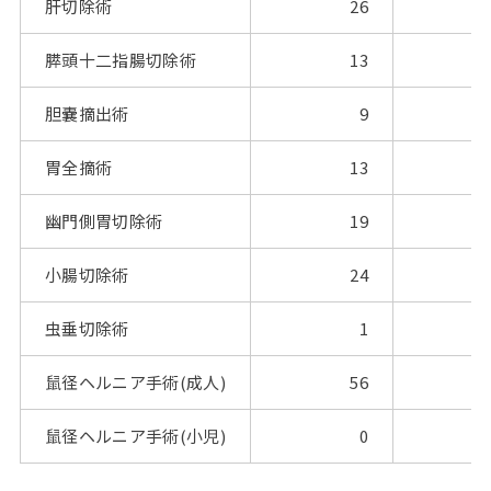
肝切除術
26
膵頭十二指腸切除術
13
胆嚢摘出術
9
胃全摘術
13
幽門側胃切除術
19
小腸切除術
24
虫垂切除術
1
鼠径ヘルニア手術(成人)
56
鼠径ヘルニア手術(小児)
0