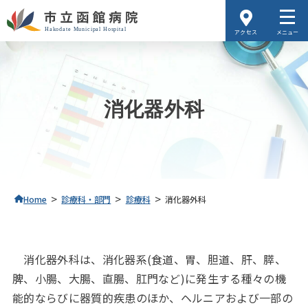
アクセス
メニュー
消化器外科
>
>
>
Home
診療科・部門
診療科
消化器外科
消化器外科は、消化器系(食道、胃、胆道、肝、膵、
脾、小腸、大腸、直腸、肛門など)に発生する種々の機
能的ならびに器質的疾患のほか、ヘルニアおよび一部の