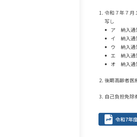
令和７年７月
写し
ア 納入通
イ 納入通
ウ 納入通
エ 納入通
オ 納入通
後期高齢者医
自己負担免除
令和7年