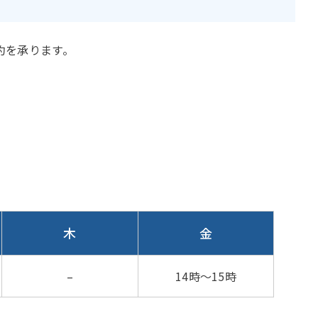
約を承ります。
木
金
–
14時～15時