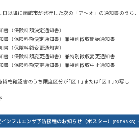
１日以降に函館市が発行した次の「ア～オ」の通知書のうち
知書（保険料額決定通知書）
知書（保険料額決定通知書）兼特別徴収開始通知書
知書（保険料額変更通知書）
知書（保険料額変更通知書）兼特別徴収変更通知書
知書（保険料額変更通知書）兼特別徴収中止通知書
療資格確認書のうち限度区分が｢区Ⅰ｣または｢区Ⅱ｣の写し
券
度インフルエンザ予防接種のお知らせ（ポスター）
(PDF 98 KB)