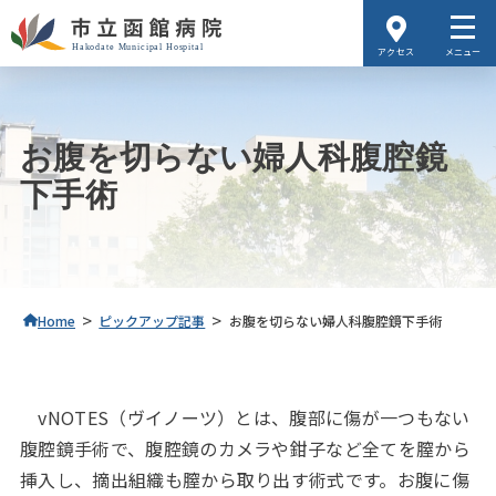
アクセス
メニュー
お腹を切らない婦人科腹腔鏡
下手術
>
>
Home
ピックアップ記事
お腹を切らない婦人科腹腔鏡下手術
vNOTES（ヴイノーツ）とは、腹部に傷が一つもない
腹腔鏡手術で、腹腔鏡のカメラや鉗子など全てを膣から
挿入し、摘出組織も膣から取り出す術式です。お腹に傷