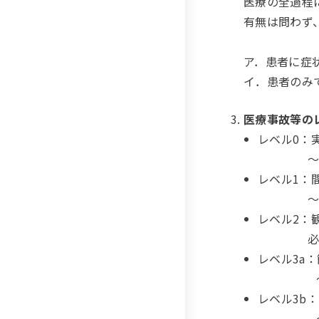
医療の全過程
有無は問わず
ア．患者に症
イ．患者のみ
医療事故等の
レベル0：
～エラー
レベル1：
～何らか
レベル2：
必要性が
レベル3a
～消毒、
レベル3b
～バイタ