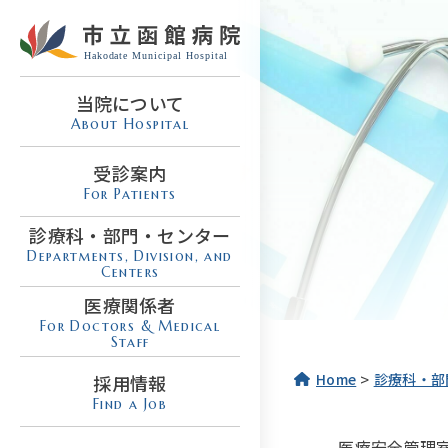
当院について
About Hospital
受診案内
For Patients
診療科・部門・センター
Departments, Division, and
Centers
医療関係者
For Doctors & Medical
Staff
>
Home
診療科・部
採用情報
Find a Job
医療安全管理室