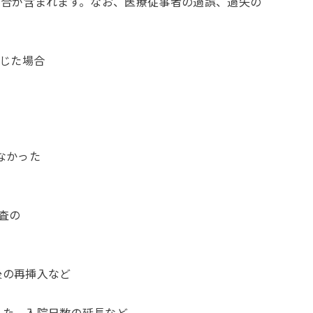
合が含まれます。なお、医療従事者の過誤、過失の
じた場合
なかった
査の
の再挿入など
、入院日数の延長など