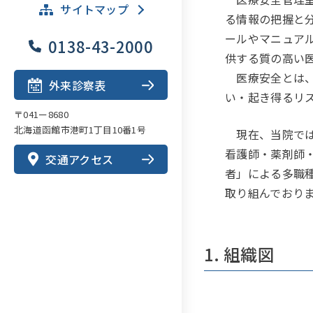
サイトマップ
る情報の把握と
ールやマニュア
0138-43-2000
供する質の高い
医療安全とは、
外来診察表
い・起き得るリ
〒041ー8680
北海道函館市港町1丁目10番1号
現在、当院では
看護師・薬剤師
交通アクセス
者」による多職
取り組んでおり
1. 組織図