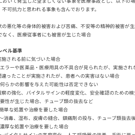
において発生した望ましくない事象を医療事故とし、以下の場
、不可抗力と思われる事象も含んでおります。
状の悪化等の身体的被害および苦痛、不安等の精神的被害が生
でなく、医療従事者にも被害が生じた場合
レベル基準
実施される前に気づいた場合
や医薬品・医療用具の不具合が見られたが、実施され
間違ったことが実施されたが、患者への実害はない場合
の影響を与えた可能性は否定できない
観察の強化、バイタルサインの軽度変化、安全確認のための検
生じた場合、チューブ類の抜去など
：簡単な処置や治療を要した場合
湿布、皮膚の縫合、鎮痛剤の投与、チューブ類抜去後
：濃厚な処置や治療を要した場合
ルサインの高度変化、人工呼吸器の装着、手術に至った