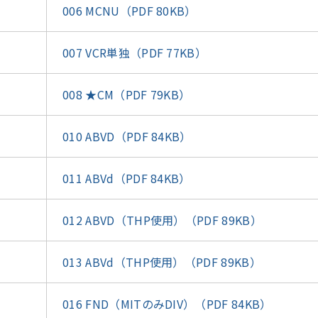
006 MCNU（PDF 80KB）
007 VCR単独（PDF 77KB）
008 ★CM（PDF 79KB）
010 ABVD（PDF 84KB）
011 ABVd（PDF 84KB）
012 ABVD（THP使用）（PDF 89KB）
013 ABVd（THP使用）（PDF 89KB）
016 FND（MITのみDIV）（PDF 84KB）