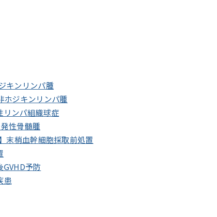
ホジキンリンパ腫
】非ホジキンリンパ腫
性リンパ組織球症
多発性骨髄腫
CH】末梢血幹細胞採取前処置
置
GVHD予防
疾患