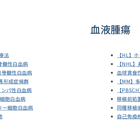
血液腫瘍
療法
【HL】
骨髄性白血病
【NHL
前骨髄性白血病
血球貪食
髄異形成症候群
【MM】
リンパ性白血病
【PBS
T細胞白血病
移植前処
リー細胞白血病
同種移植後
患
自己免疫