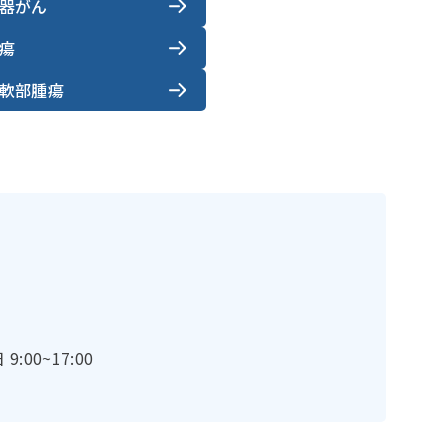
器がん
瘍
軟部腫瘍
:00~17:00