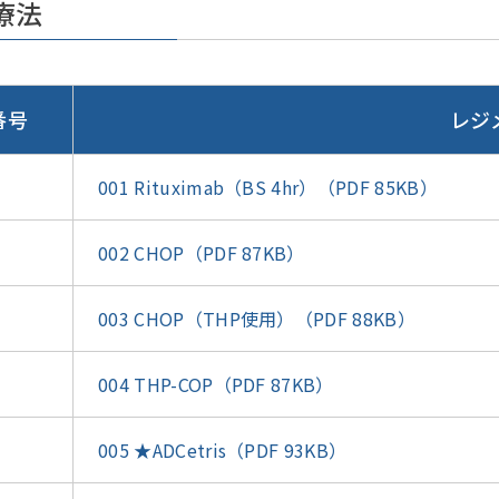
療法
番号
レジ
001 Rituximab（BS 4hr）（PDF 85KB）
002 CHOP（PDF 87KB）
003 CHOP（THP使用）（PDF 88KB）
004 THP-COP（PDF 87KB）
005 ★ADCetris（PDF 93KB）