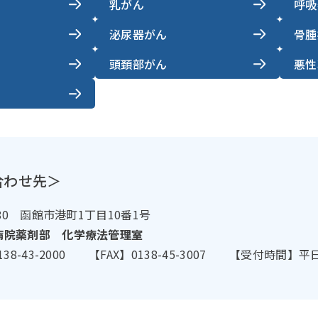
乳がん
呼吸
泌尿器がん
骨腫
頭頚部がん
悪性
合わせ先＞
680 函館市港町1丁目10番1号
病院薬剤部 化学療法管理室
138-43-2000 【FAX】0138-45-3007 【受付時間】平日 9