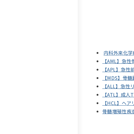
内科外来化学
【AML】急性
【APL】急性
【MDS】骨
【ALL】急性
【ATL】成人
【HCL】ヘア
骨髄増殖性疾